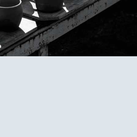
陶
ka
兵
窯
在