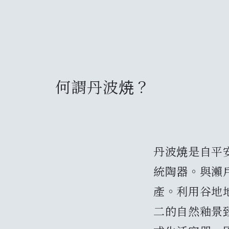
何謂丹波焼？
丹波焼是自平
統陶器。與瀨
產。利用谷地
二的自然釉景