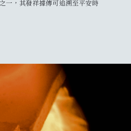
元一覽
窯之一，其發祥據傳可追溯至平安時
hive
持續發展
s & Information
nts
遊資訊