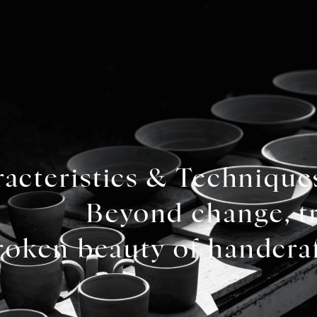
丹
丹
racteristics & Techniqu
Beyond change, tr
陶
oken beauty of handcraf
丹