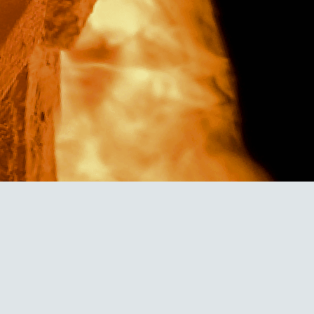
Contact
acy policy
guage
EN
JP
CN
TW
©TAMBAYAKI 2025