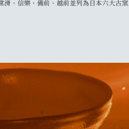
窯
、常滑、信樂、備前、越前並列為日本六大古
Arc
可
New
Eve
旅