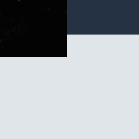
之鄉設施指南
manjyo設施指南
庫陶藝美術館
爐與燒製
地美食