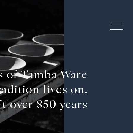
波的傳統工藝
波焼的歷史、特色與製法
es of Tamba Ware
adition lives on.
藝體驗
t over 850 years
波的文化觀光