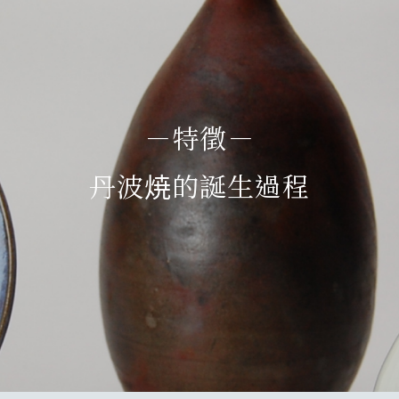
​－特徵－​
丹波焼的誕生過程