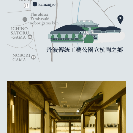
Contact
Privacy policy
Language
EN
JP
CN
TW
©TAMBAYAKI 2025