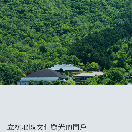
陶之鄉設施指南
kamanjyo設施指南
兵庫陶藝美術館
窯爐與燒製
在地美食
立杭地區文化觀光的門戶